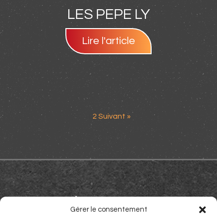
LES PEPE LY
Lire l'article
1
2
Suivant »
Réservations
Gérer le consentement