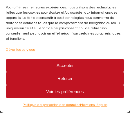
Pour offrir les meilleures expériences, nous utilisons des technologies
Pour réserver votre table, vous pouvez
telles que les cookies pour stocker et/ou accéder aux informations des
appareils. Le fait de consentir à ces technologies nous permettra de
nous joindre au
04 73 72 13 56
ou au
traiter des données telles que le comportement de navigation ou les ID
uniques sur ce site. Le fait de ne pas consentir ou de retirer son
06 58 04 77 28
. Toute réservation
consentement peut avoir un effet négatif sur certaines caractéristiques
et fonctions.
effectuée par e-mail ou messagerie
Gérer les services
vocale doit être confirmée par une
réponse pour être validée.
Accepter
Régimes alimentaires
Refuser
Pour tous régimes spécifiques, merci de
Voir les préférences
le signaler dès votre réservation afin
Politique de protection des données
Mentions légales
que nous puissions à l’avance adapter
au mieux nos préparations. Merci.