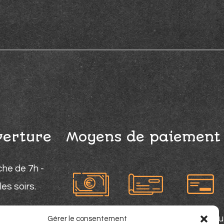
verture
Moyens de paiemen
che de 7h -
es soirs.
Espèces
Chèque
Carte bleu
Gérer le consentement