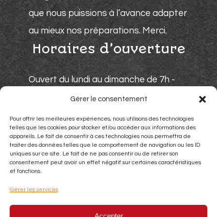
que nous puissions à l’avance adapter
au mieux nos préparations. Merci.
Horaires d’ouverture
Ouvert du lundi au dimanche de 7h -
15h. Fermé le samedi et les soirs.
Gérer le consentement
Moyens de paiement
Pour offrir les meilleures expériences, nous utilisons des technologies
telles que les cookies pour stocker et/ou accéder aux informations des
appareils. Le fait de consentir à ces technologies nous permettra de
traiter des données telles que le comportement de navigation ou les ID
uniques sur ce site. Le fait de ne pas consentir ou de retirer son
consentement peut avoir un effet négatif sur certaines caractéristiques
et fonctions.
Gérer les services
Espèces
Chèque
Carte bleu
Accepter