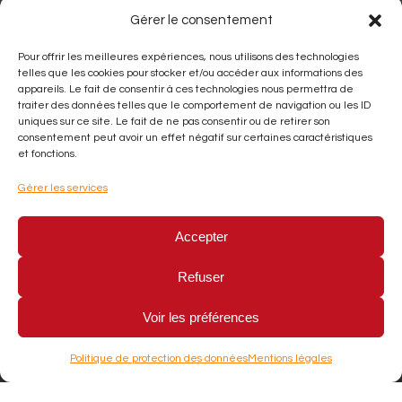
Gérer le consentement
Ouvert du lundi au dimanche de 7h -
Pour offrir les meilleures expériences, nous utilisons des technologies
telles que les cookies pour stocker et/ou accéder aux informations des
15h. Fermé le samedi et les soirs.
appareils. Le fait de consentir à ces technologies nous permettra de
Moyens de paiement
traiter des données telles que le comportement de navigation ou les ID
uniques sur ce site. Le fait de ne pas consentir ou de retirer son
consentement peut avoir un effet négatif sur certaines caractéristiques
et fonctions.
Gérer les services
Accepter
Espèces
Chèque
Carte bleu
Refuser
Voir les préférences
Chez Marthe
©
2026
–
Mentions Légales
–
Politique de protection des données
Mentions légales
Politique de protection des données
–
Crédit photo Jérôme Pallé
–