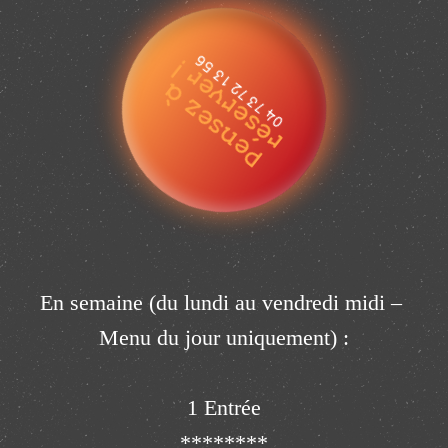
!
04 73 72 13 56
P
e
n
s
e
z
à
r
é
s
e
r
v
e
r
En semaine (du lundi au vendredi midi – 
Menu du jour uniquement) :

1 Entrée

********
