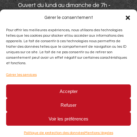
Ouvert du lundi au dimanche de 7h -
15h. Fermé le samedi et les soirs.
Gérer le consentement
Moyens de paiement
Pour offrir les meilleures expériences, nous utilisons des technologies
telles que les cookies pour stocker et/ou accéder aux informations des
appareils. Le fait de consentir à ces technologies nous permettra de
traiter des données telles que le comportement de navigation ou les ID
uniques sur ce site. Le fait de ne pas consentir ou de retirer son
consentement peut avoir un effet négatif sur certaines caractéristiques
et fonctions.
Gérer les services
Espèces
Chèque
Carte bleu
Accepter
Refuser
Chez Marthe
©
2026
–
Mentions Légales
–
Politique de protection des données
–
Voir les préférences
Crédit photo Jérôme Pallé
–
http://www.jeromepalle.com
Politique de protection des données
Mentions légales