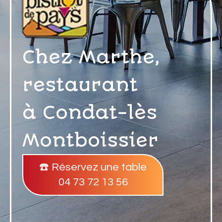
Chez Marthe,
restaurant
à Condat-lès
Montboissier
☎️ Réservez une table
04 73 72 13 56